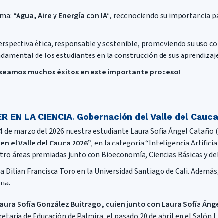
ema:
“Agua, Aire y Energía con IA”
, reconociendo su importancia par
perspectiva ética, responsable y sostenible, promoviendo su uso com
damental de los estudiantes en la construcción de sus aprendizaje
deseamos muchos éxitos en este importante proceso!
 EN LA CIENCIA. Gobernación del Valle del Cauca 
4 de marzo del 2026 nuestra estudiante Laura Sofía Ángel Cataño (
en el Valle del Cauca 2026”
, en la categoría “Inteligencia Artific
tro áreas premiadas junto con Bioeconomía, Ciencias Básicas y del 
Dilian Francisca Toro en la Universidad Santiago de Cali. Además,
ma.
aura Sofía González Buitrago, quien junto con Laura Sofía Áng
retaría de Educación de Palmira, el pasado 20 de abril en el Salón L